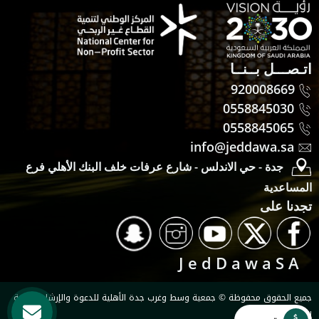
اتـصـــل بــنــا
920008669
0558845030
0558845065
info@jeddawa.sa
جدة - حي الاندلس - شارع عرفات خلف البنك الأهلي فرع
المساعدية
تجدنا على
J e d D a w a S A
جميع الحقوق محفوظة © جمعية وسط وغرب جدة الأهلية للدعوة والإرشاد وتوعية
الجاليات 2026