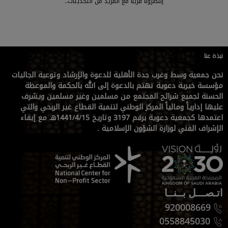
إنتظرونا قريبا مع المزيد من التحديثات..
نبذة عنا
نحن جمعية وسط وغرب جدة الأهلية للدعوة والإرشاد وتوعية الجاليات
مؤسسة خيرية دعوية تهتم بالدعوة إلى الله بالحكمة والموعظة
الحسنة لجميع شرائح المجتمع من مسلمين وغير مسلمين ويشرف
عليها إدارياً ومالياً المركز الوطني لتنمية القطاع غير الربحي والتي
اعتمدها كجمعية دعوية برقم 3197 وتاريخ 1441/4/15هـ مع إبقاء
الإشراف الفني لوزارة الشؤون الإسلامية .
اتـصـــل بــنــا
920008669
0558845030